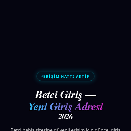
ERIŞIM HATTI AKTIF
Betci Giriş —
Yeni Giriş Adresi
2026
Betci bahis sitesine güvenli erişim için güncel giriş