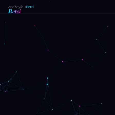
Ana Sayfa
Betci
Betci