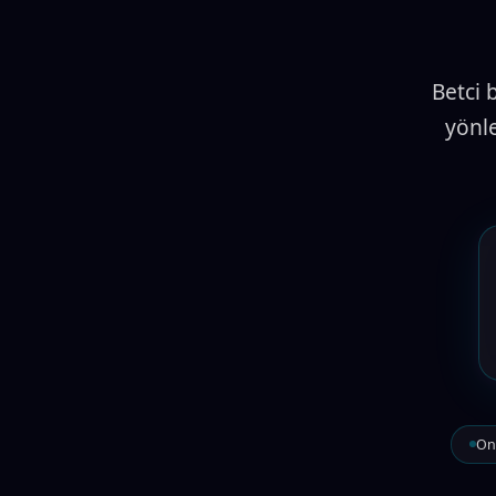
Betci 
yönle
Ona