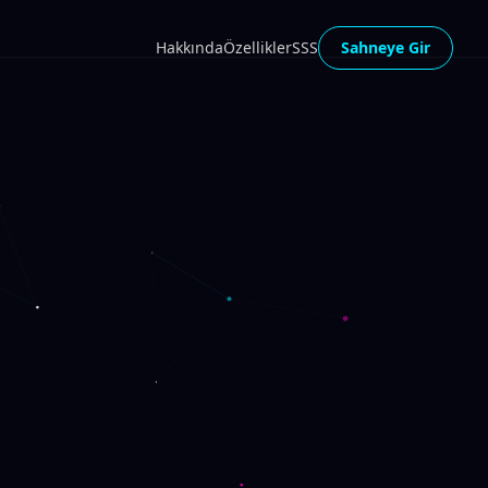
Hakkında
Özellikler
SSS
Sahneye Gir