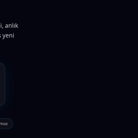
, anlık
s yeni
msız