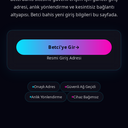
adresi, anlık yönlendirme ve kesintisiz bağlantı
altyapısı. Betci bahis yeni giriş bilgileri bu sayfada.
Betci'ye Gir
→
Resmi Giriş Adresi
Onaylı Adres
Güvenli Ağ Geçidi
Anlık Yönlendirme
Cihaz Bağımsız